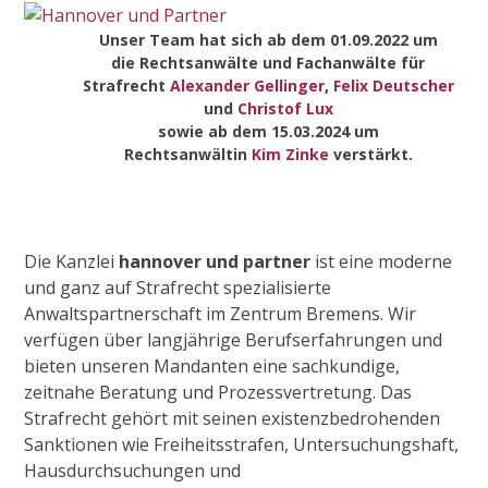
Open
Close
Skip
to
Unser Team hat sich ab dem 01.09.2022 um
mobile
mobile
die Rechtsanwälte und Fachanwälte für
content
menu
menu
Strafrecht
Alexander Gellinger
,
Felix Deutscher
und
Christof Lux
sowie ab dem 15.03.2024 um
Rechtsanwältin
Kim Zinke
verstärkt.
Die Kanzlei
hannover und partner
ist eine moderne
und ganz auf Strafrecht spezialisierte
Anwaltspartnerschaft im Zentrum Bremens. Wir
verfügen über langjährige Berufserfahrungen und
bieten unseren Mandanten eine sachkundige,
zeitnahe Beratung und Prozessvertretung. Das
Strafrecht gehört mit seinen existenzbedrohenden
Sanktionen wie Freiheitsstrafen, Untersuchungshaft,
Hausdurchsuchungen und