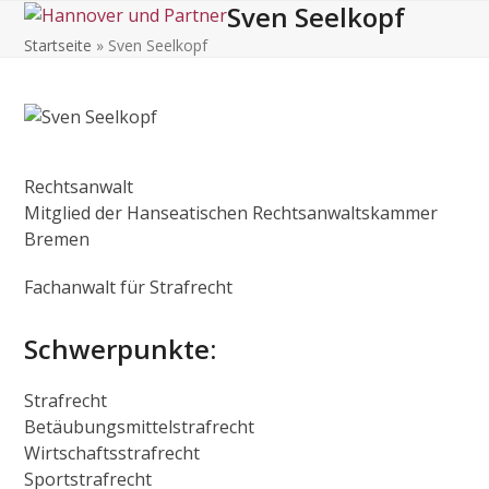
Sven Seelkopf
Open
Close
Skip
to
Startseite
»
Sven Seelkopf
mobile
mobile
content
menu
menu
Rechtsanwalt
Mitglied der Hanseatischen Rechtsanwaltskammer
Bremen
Fachanwalt für Strafrecht
Schwerpunkte:
Strafrecht
Betäubungsmittelstrafrecht
Wirtschaftsstrafrecht
Sportstrafrecht