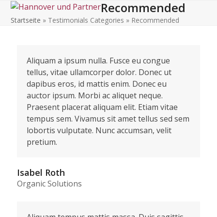
Recommended
Open
Close
Skip
to
Startseite
»
Testimonials Categories
»
Recommended
mobile
mobile
content
menu
menu
Aliquam a ipsum nulla. Fusce eu congue
tellus, vitae ullamcorper dolor. Donec ut
dapibus eros, id mattis enim. Donec eu
auctor ipsum. Morbi ac aliquet neque.
Praesent placerat aliquam elit. Etiam vitae
tempus sem. Vivamus sit amet tellus sed sem
lobortis vulputate. Nunc accumsan, velit
pretium.
Isabel Roth
Organic Solutions